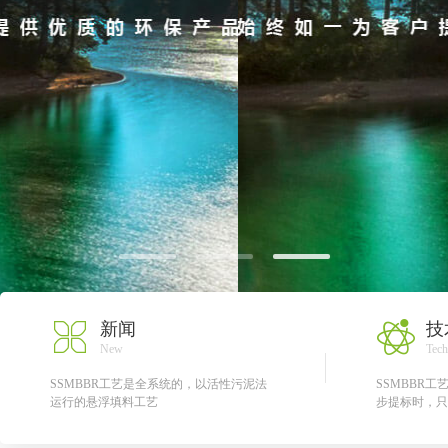
新闻
技
New
Tech
SSMBBR工艺是全系统的，以活性污泥法
SSMBBR
运行的悬浮填料工艺
步提标时，只