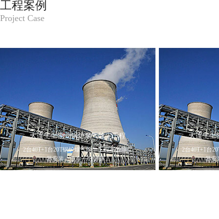
工程案例
Project Case
大连生生物业锅炉烟气除尘工程
大连生生
2台40T+1台20T锅炉烟气除尘工程布袋除尘
2台40T+1
器安装，业主一致好评...
器安
详情