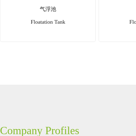
气浮池
Floatation Tank
Fl
Company Profiles